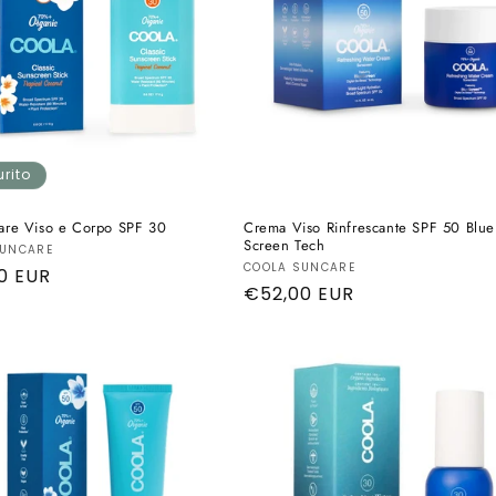
rito
lare Viso e Corpo SPF 30
Crema Viso Rinfrescante SPF 50 Blue
Screen Tech
tore:
SUNCARE
Produttore:
COOLA SUNCARE
o
0 EUR
Prezzo
€52,00 EUR
di
listino