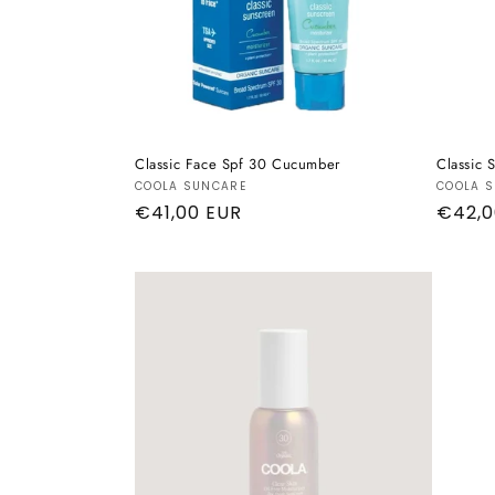
Classic Face Spf 30 Cucumber
Classic 
Produttore:
Produt
COOLA SUNCARE
COOLA 
Prezzo
€41,00 EUR
Prezz
€42,0
di
di
listino
listino