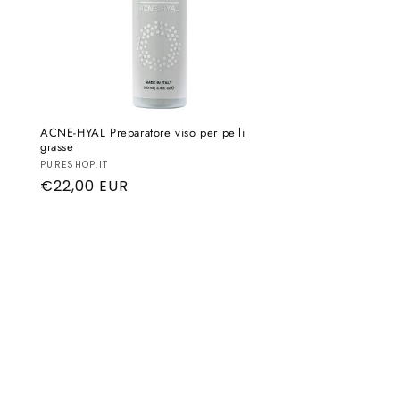
ACNE-HYAL Preparatore viso per pelli
grasse
Produttore:
PURESHOP.IT
Prezzo
€22,00 EUR
di
listino