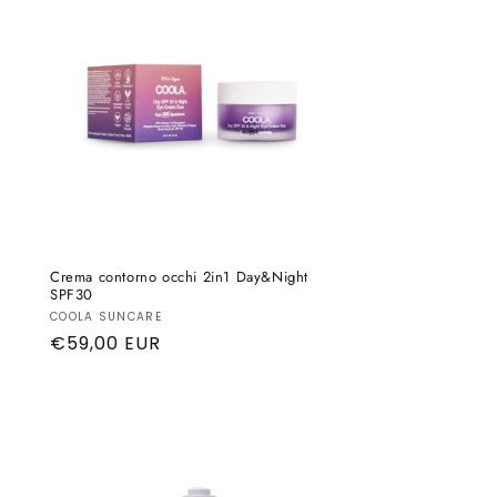
o
g
r
a
f
i
c
a
Crema contorno occhi 2in1 Day&Night
SPF30
Produttore:
COOLA SUNCARE
Prezzo
€59,00 EUR
di
listino