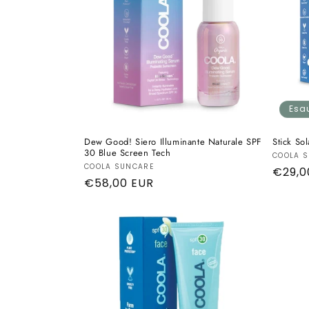
Esau
Dew Good! Siero Illuminante Naturale SPF
Stick So
30 Blue Screen Tech
Produt
COOLA 
Produttore:
COOLA SUNCARE
Prezz
€29,0
Prezzo
€58,00 EUR
di
di
listino
listino