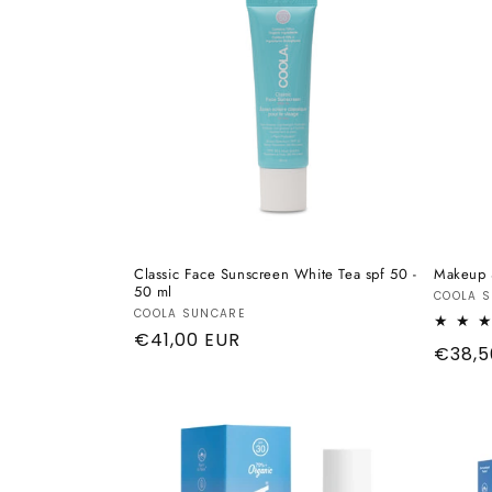
e
z
i
o
n
Classic Face Sunscreen White Tea spf 50 -
Makeup 
e
50 ml
Produt
COOLA 
Produttore:
COOLA SUNCARE
Prezzo
€41,00 EUR
:
Prezz
€38,5
di
di
listino
listino