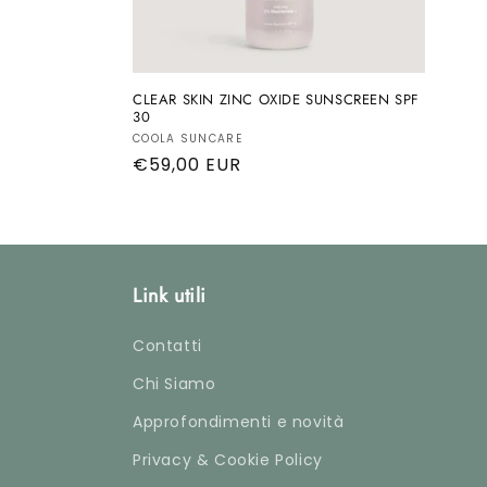
CLEAR SKIN ZINC OXIDE SUNSCREEN SPF
30
Produttore:
COOLA SUNCARE
Prezzo
€59,00 EUR
di
listino
Link utili
Contatti
Chi Siamo
Approfondimenti e novità
Privacy & Cookie Policy