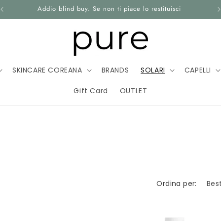
Addio blind buy. Se non ti piace lo restituisci
SKINCARE COREANA
BRANDS
SOLARI
CAPELLI
Gift Card
OUTLET
UT
CONTATTI
SKINCARE INTIMA
BIJOUX
AMB
Ordina per: