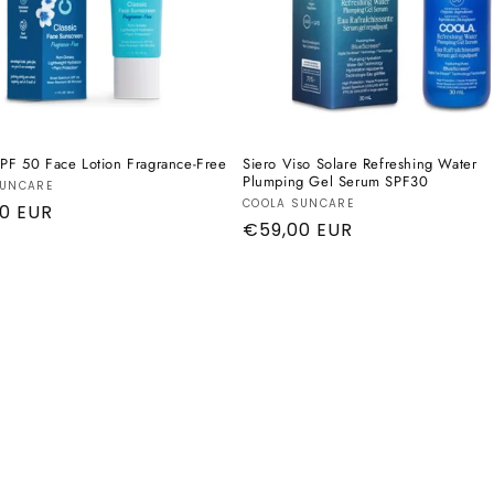
SPF 50 Face Lotion Fragrance-Free
Siero Viso Solare Refreshing Water
Plumping Gel Serum SPF30
tore:
SUNCARE
Produttore:
COOLA SUNCARE
o
0 EUR
Prezzo
€59,00 EUR
di
listino