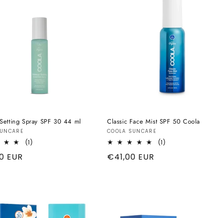
Setting Spray SPF 30 44 ml
Classic Face Mist SPF 50 Coola
tore:
Produttore:
SUNCARE
COOLA SUNCARE
1
1
(1)
(1)
recensioni
recensioni
o
0 EUR
Prezzo
€41,00 EUR
totali
totali
di
listino