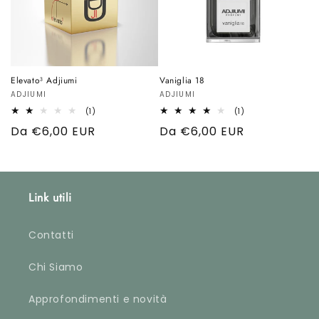
Elevato³ Adjiumi
Vaniglia 18
Produttore:
ADJIUMI
Produttore:
ADJIUMI
1
1
(1)
(1)
recensioni
recensioni
Prezzo
Da €6,00 EUR
Prezzo
Da €6,00 EUR
totali
totali
di
di
listino
listino
Link utili
Contatti
Chi Siamo
Approfondimenti e novità