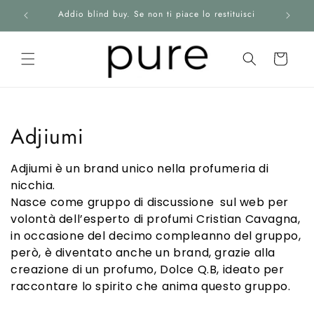
Vai
Addio blind buy. Se non ti piace lo restituisci
direttamente
ai contenuti
Carrello
HOME
C
Adjiumi
PRODOTTI
o
Adjiumi è un brand unico nella profumeria di
BRANDS
l
nicchia.
Nasce come gruppo di discussione sul web per
l
BLOG
volontà dell’esperto di profumi Cristian Cavagna,
in occasione del decimo compleanno del gruppo,
e
ABOUT
però, è diventato anche un brand, grazie alla
z
creazione di un profumo, Dolce Q.B, ideato per
raccontare lo spirito che anima questo gruppo.
CONTATTI
i