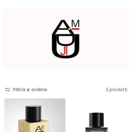
o
SKINCARE INTIMA
n
BIJOUX
e
AMBIENTE
:
Gift Card
OUTLET
Filtra e ordina
2 prodotti