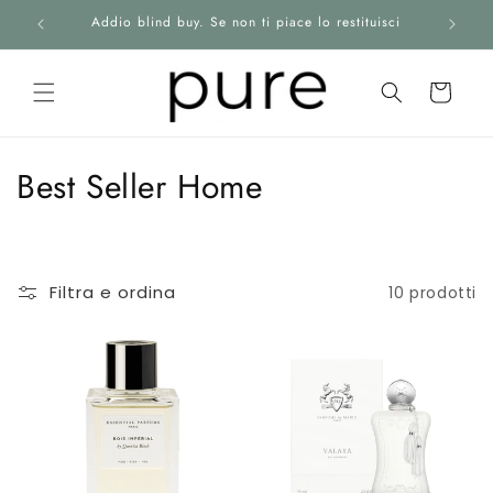
Vai
Addio blind buy. Se non ti piace lo restituisci
direttamente
ai contenuti
Carrello
HOME
C
Best Seller Home
o
PRODOTTI
l
BRANDS
Filtra e ordina
10 prodotti
l
BLOG
e
z
ABOUT
i
CONTATTI
o