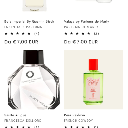
SKINCARE INTIMA
n
e
BIJOUX
Bois Imperial By Quentin Bisch
Valaya by Parfums de Marly
Produttore:
ESSENTIALS PARFUMS
Produttore:
PARFUMS DE MARLY
:
AMBIENTE
4
3
(4)
(3)
recensioni
recensioni
Prezzo
Da €7,00 EUR
Prezzo
Da €7,00 EUR
totali
totali
Gift Card
di
di
listino
listino
OUTLET
Sainte +Figue
Pear Pavlova
Produttore:
FRANCESCA DELL'ORO
Produttore:
FRENCH COWBOY
3
1
(3)
(1)