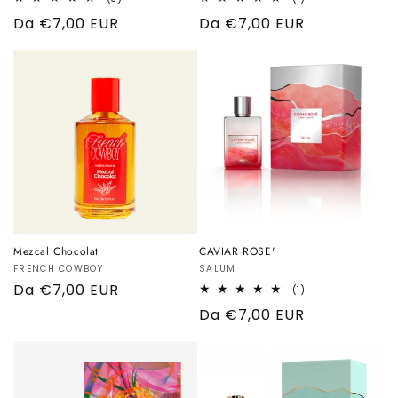
recensioni
recensioni
Prezzo
Da €7,00 EUR
Prezzo
Da €7,00 EUR
totali
totali
di
di
listino
listino
Mezcal Chocolat
CAVIAR ROSE'
Produttore:
FRENCH COWBOY
Produttore:
SALUM
Prezzo
Da €7,00 EUR
1
(1)
recensioni
di
Prezzo
Da €7,00 EUR
totali
listino
di
listino