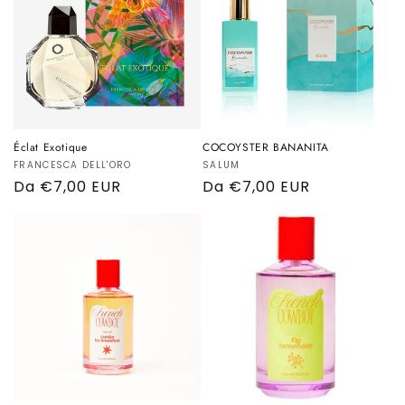
Éclat Exotique
COCOYSTER BANANITA
Produttore:
FRANCESCA DELL'ORO
Produttore:
SALUM
Prezzo
Da €7,00 EUR
Prezzo
Da €7,00 EUR
di
di
listino
listino