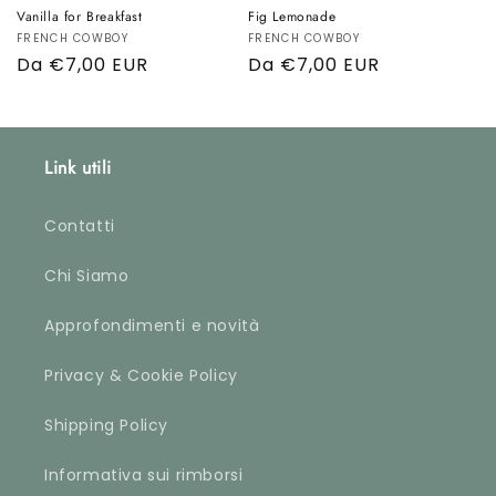
Vanilla for Breakfast
Fig Lemonade
Produttore:
FRENCH COWBOY
Produttore:
FRENCH COWBOY
Prezzo
Da €7,00 EUR
Prezzo
Da €7,00 EUR
di
di
listino
listino
Link utili
Contatti
Chi Siamo
Approfondimenti e novità
Privacy & Cookie Policy
Shipping Policy
Informativa sui rimborsi