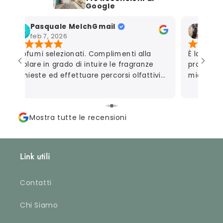
Google
Pasquale MelchGmail
Mart
feb 7, 2026
gen 7
Profumi selezionati. Complimenti alla
È la seco
titolare in grado di intuire le fragranze
profumeri
richieste ed effettuare percorsi olfattivi
mio marit
personalizzati.
autoregal
consigliar
perfetta
Mostra tutte le recensioni
campionc
apprezzat
riguarda 
davvero m
Link utili
che metto
fino al p
profumare
Contatti
accurata
ordinate)
Chi Siamo
approvata