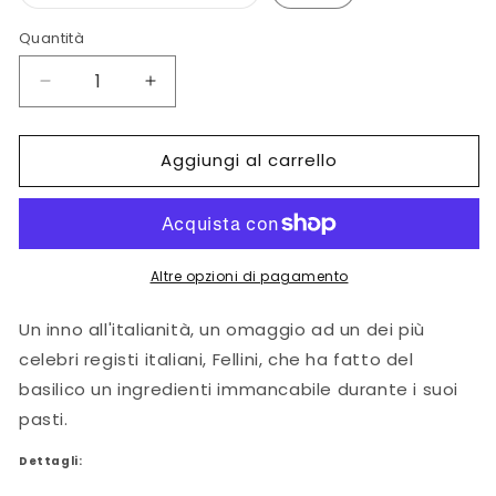
esaurita
o
non
Quantità
disponibile
Diminuisci
Aumenta
quantità
quantità
per
per
Aggiungi al carrello
Basilico
Basilico
&amp;
&amp;
Fellini
Fellini
Altre opzioni di pagamento
Un inno all'italianità, un omaggio ad un dei più
celebri registi italiani, Fellini, che ha fatto del
basilico un ingredienti immancabile durante i suoi
pasti.
Dettagli: