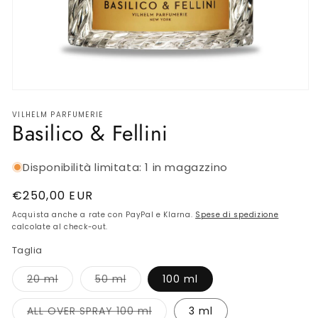
SKINCARE INTIMA
BIJOUX
AMBIENTE
Apri
contenuti
Gift Card
VILHELM PARFUMERIE
multimediali
Basilico & Fellini
1
in
finestra
OUTLET
modale
Disponibilità limitata: 1 in magazzino
Prezzo
€250,00 EUR
di
Acquista anche a rate con PayPal e Klarna.
Spese di spedizione
listino
calcolate al check-out.
Taglia
Variante
Variante
20 ml
50 ml
100 ml
esaurita
esaurita
o
o
non
non
Variante
ALL OVER SPRAY 100 ml
3 ml
disponibile
disponibile