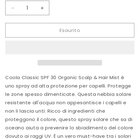
Diminuisci
Aumenta
quantità
quantità
per
per
Esaurito
Coola
Coola
Suncare
Suncare
Classic
Classic
SPF
SPF
30
30
Organic
Organic
Scalp
Scalp
&amp;
&amp;
Coola
Classic SPF 30 Organic Scalp & Hair Mist è
Hair
Hair
uno spray ad alta protezione per capelli. Protegge
Mist
Mist
le zone spesso dimenticate. Questa nebbia solare
resistente all'acqua non appesantisce i capelli e
non li lascia unti. Ricco di ingredienti che
proteggono il colore, questo spray solare che sa di
oceano aiuta a prevenire lo sbiadimento del colore
dovuto ai raggi UV. È un vero must-have tra i solari