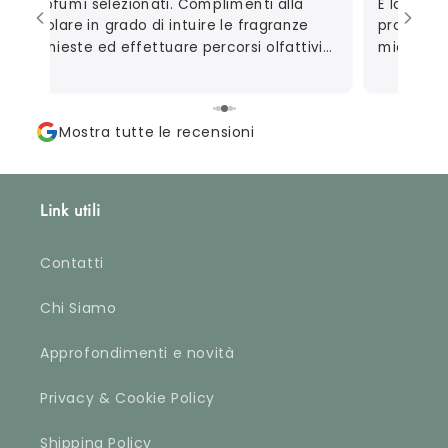
Profumi selezionati. Complimenti alla
È la seco
titolare in grado di intuire le fragranze
profumeri
richieste ed effettuare percorsi olfattivi
mio marit
personalizzati.
autoregal
consigliar
perfetta
Mostra tutte le recensioni
campionc
apprezzat
riguarda 
davvero m
Link utili
che metto
fino al p
profumare
Contatti
accurata
ordinate)
Chi Siamo
approvata
Approfondimenti e novità
Privacy & Cookie Policy
Shipping Policy