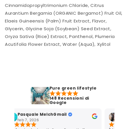
Cinnamidopropyltrimonium Chloride, Citrus
Aurantium Bergamia (ORGANIC Bergamot) Fruit Oil,
Elaeis Guineensis (Palm) Fruit Extract, Flavor,
Glycerin, Glycine Soja (Soybean) Seed Extract,
Oryza Sativa (Rice) Extract, Panthenol, Plumeria
Acutifolia Flower Extract, Water (Aqua), Xylitol
Pure green lifestyle
148 Recensioni di
Google
Pasquale MelchGmail
Mart
feb 7, 2026
gen 7