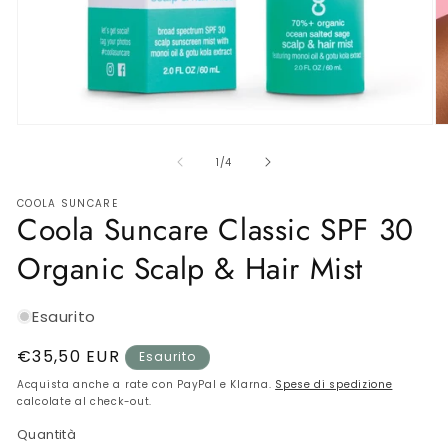
SKINCARE INTIMA
BIJOUX
AMBIENTE
Apri
Ap
contenuti
co
multimediali
Gift Card
mu
su
1
/
4
1
2
in
in
COOLA SUNCARE
finestra
fi
OUTLET
Coola Suncare Classic SPF 30
modale
m
Organic Scalp & Hair Mist
Esaurito
Prezzo
€35,50 EUR
Esaurito
di
Acquista anche a rate con PayPal e Klarna.
Spese di spedizione
listino
calcolate al check-out.
Quantità