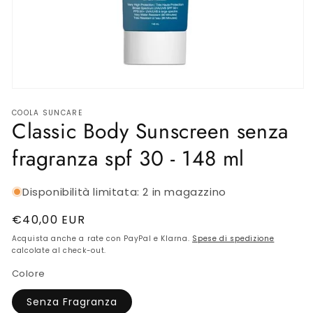
SKINCARE INTIMA
BIJOUX
AMBIENTE
Apri
contenuti
Gift Card
COOLA SUNCARE
multimediali
Classic Body Sunscreen senza
1
in
finestra
OUTLET
fragranza spf 30 - 148 ml
modale
Disponibilità limitata: 2 in magazzino
Prezzo
€40,00 EUR
di
Acquista anche a rate con PayPal e Klarna.
Spese di spedizione
listino
calcolate al check-out.
Colore
Senza Fragranza