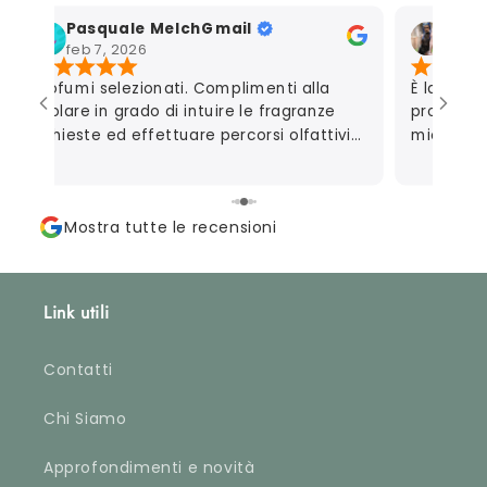
Pasquale MelchGmail
Mart
feb 7, 2026
gen 7
Profumi selezionati. Complimenti alla
È la seco
titolare in grado di intuire le fragranze
profumeri
richieste ed effettuare percorsi olfattivi
mio marit
personalizzati.
autoregal
consigliar
perfetta
Mostra tutte le recensioni
campionc
apprezzat
riguarda 
davvero m
Link utili
che metto
fino al p
profumare
Contatti
accurata
ordinate)
Chi Siamo
approvata
Approfondimenti e novità