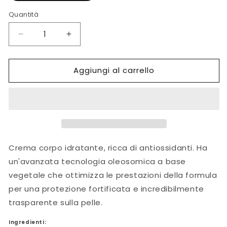
Quantità
Diminuisci
Aumenta
quantità
quantità
per
per
Aggiungi al carrello
Classic
Classic
Body
Body
Sunscreen
Sunscreen
senza
senza
fragranza
fragranza
spf
spf
30
30
-
-
Crema corpo idratante, ricca di antiossidanti. Ha
148
148
un'avanzata tecnologia oleosomica a base
ml
ml
vegetale che ottimizza le prestazioni della formula
per una protezione fortificata e incredibilmente
trasparente sulla pelle.
Ingredienti: