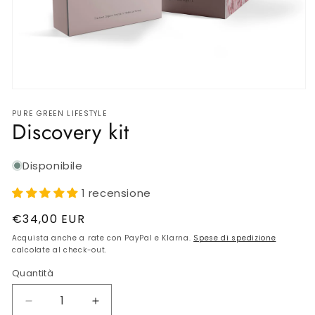
SKINCARE INTIMA
BIJOUX
AMBIENTE
Apri
contenuti
Gift Card
PURE GREEN LIFESTYLE
multimediali
Discovery kit
1
in
finestra
OUTLET
modale
Disponibile
1 recensione
Prezzo
€34,00 EUR
di
Acquista anche a rate con PayPal e Klarna.
Spese di spedizione
listino
calcolate al check-out.
Quantità
Diminuisci
Aumenta