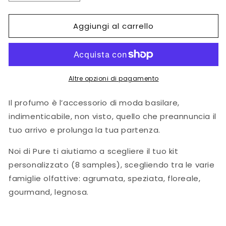
quantità
quantità
per
per
Aggiungi al carrello
Discovery
Discovery
kit
kit
Altre opzioni di pagamento
Il profumo è l’accessorio di moda basilare,
indimenticabile, non visto, quello che preannuncia il
tuo arrivo e prolunga la tua partenza.
Noi di Pure ti aiutiamo a scegliere il tuo kit
personalizzato (8 samples), scegliendo tra le varie
famiglie olfattive: agrumata, speziata, floreale,
gourmand, legnosa.