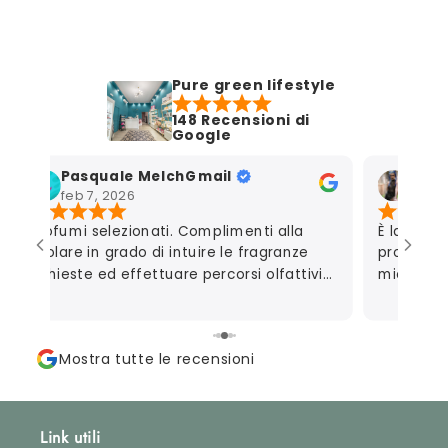
Pure green lifestyle
148 Recensioni di
Google
Pasquale MelchGmail
Mart
feb 7, 2026
gen 7
Profumi selezionati. Complimenti alla
È la seco
titolare in grado di intuire le fragranze
profumeri
richieste ed effettuare percorsi olfattivi
mio marit
personalizzati.
autoregal
consigliar
perfetta
Mostra tutte le recensioni
campionc
apprezzat
riguarda 
davvero m
Link utili
che metto