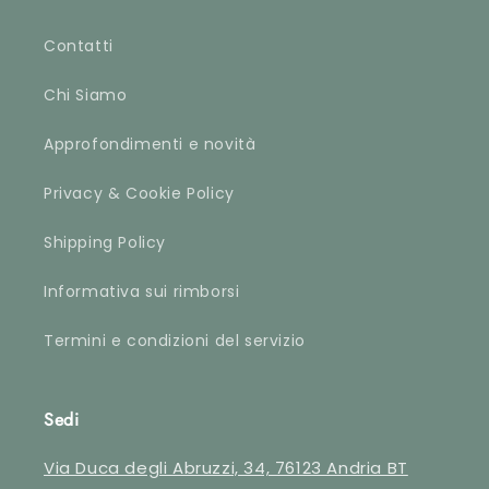
fino al p
profumare
Contatti
accurata
ordinate)
Chi Siamo
approvata
Approfondimenti e novità
Privacy & Cookie Policy
Shipping Policy
Informativa sui rimborsi
Termini e condizioni del servizio
Sedi
Via Duca degli Abruzzi, 34, 76123 Andria BT