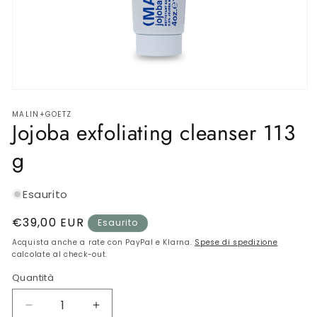
SKINCARE INTIMA
BIJOUX
AMBIENTE
Apri
contenuti
Gift Card
MALIN+GOETZ
multimediali
Jojoba exfoliating cleanser 113
1
in
finestra
OUTLET
g
modale
Esaurito
Prezzo
€39,00 EUR
Esaurito
di
Acquista anche a rate con PayPal e Klarna.
Spese di spedizione
listino
calcolate al check-out.
Quantità
Diminuisci
Aumenta