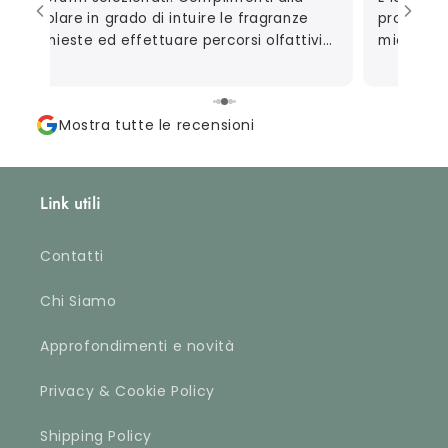
titolare in grado di intuire le fragranze
profumeri
richieste ed effettuare percorsi olfattivi
mio marit
personalizzati.
autoregal
consigliar
perfetta
Mostra tutte le recensioni
campionc
apprezzat
riguarda 
davvero m
Link utili
che metto
fino al p
profumare
Contatti
accurata
ordinate)
Chi Siamo
approvata
Approfondimenti e novità
Privacy & Cookie Policy
Shipping Policy