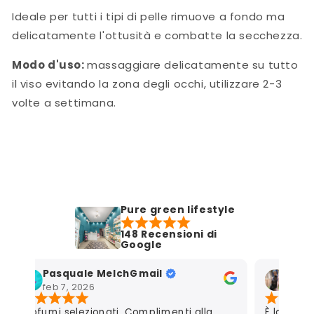
Ideale per tutti i tipi di pelle rimuove a fondo ma
delicatamente l'ottusità e combatte la secchezza.
Modo d'uso:
massaggiare delicatamente su tutto
il viso evitando la zona degli occhi, utilizzare 2-3
volte a settimana.
Pure green lifestyle
148 Recensioni di
Google
Pasquale MelchGmail
Mart
feb 7, 2026
gen 7
Profumi selezionati. Complimenti alla
È la seco