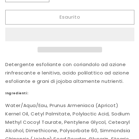
quantità
quantità
per
per
Esaurito
Jojoba
Jojoba
exfoliating
exfoliating
cleanser
cleanser
113
113
g
g
Detergente esfoliante con coriandolo ad azione
rinfrescante e lenitiva, acido polilattico ad azione
esfoliante e grani di jojoba altamente nutrienti.
Ingredienti:
Water/Aqua/Eau, Prunus Armeniaca (Apricot)
Kernel Oil, Cetyl Palmitate, Polylactic Acid, Sodium
Methyl Cocoyl Taurate, Pentylene Glycol, Cetearyl
Alcohol, Dimethicone, Polysorbate 60, Simmondsia
Chinensis (Jojoba) Seed Powder, Glycerin, Stearic