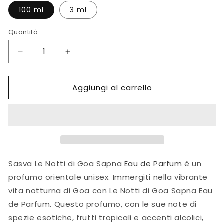
100 ml
3 ml
Quantità
Diminuisci
Aumenta
quantità
quantità
per
per
Aggiungi al carrello
Le
Le
Notti
Notti
di
di
Goa
Goa
Sapna
Sapna
Eau
Eau
de
de
Parfum
Parfum
Sasva
Le Notti di Goa Sapna
Eau de Parfum
è un
profumo orientale unisex. Immergiti nella vibrante
vita notturna di Goa con Le Notti di Goa Sapna Eau
de Parfum. Questo profumo, con le sue note di
spezie esotiche, frutti tropicali e accenti alcolici,