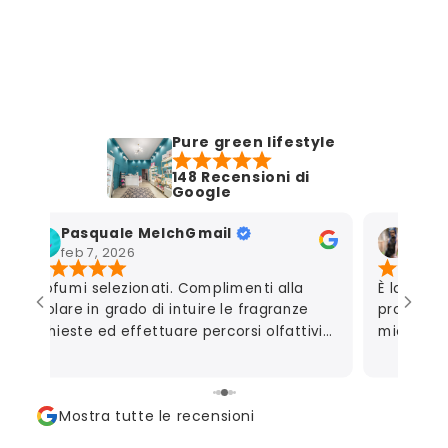
Pure green lifestyle
148 Recensioni di
Google
Pasquale MelchGmail
Mart
feb 7, 2026
gen 7
Profumi selezionati. Complimenti alla
È la seco
titolare in grado di intuire le fragranze
profumeri
richieste ed effettuare percorsi olfattivi
mio marit
personalizzati.
autoregal
consigliar
perfetta
Mostra tutte le recensioni
campionc
apprezzat