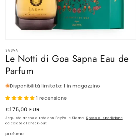
SKINCARE INTIMA
BIJOUX
AMBIENTE
Apri
contenuti
Gift Card
SASVA
multimediali
Le Notti di Goa Sapna Eau de
1
in
finestra
OUTLET
Parfum
modale
Disponibilità limitata: 1 in magazzino
1 recensione
Prezzo
€175,00 EUR
di
Acquista anche a rate con PayPal e Klarna.
Spese di spedizione
listino
calcolate al check-out.
profumo