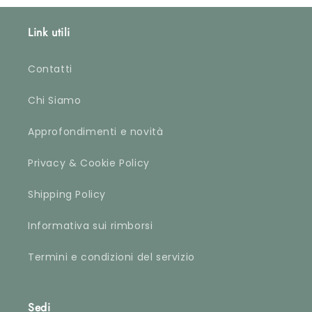
riguarda 
davvero m
Link utili
che metto
fino al p
profumare
Contatti
accurata
ordinate)
Chi Siamo
approvata
Approfondimenti e novità
Privacy & Cookie Policy
Shipping Policy
Informativa sui rimborsi
Termini e condizioni del servizio
Sedi