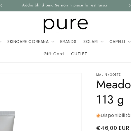
Addio blind buy. Se non ti piace lo restituisci
SKINCARE COREANA
BRANDS
SOLARI
CAPELLI
Gift Card
OUTLET
UT
CONTATTI
SKINCARE INTIMA
BIJOUX
AMB
MALIN+GOETZ
Meado
113 g
Disponibilità
Prezzo
€46,00 EUR