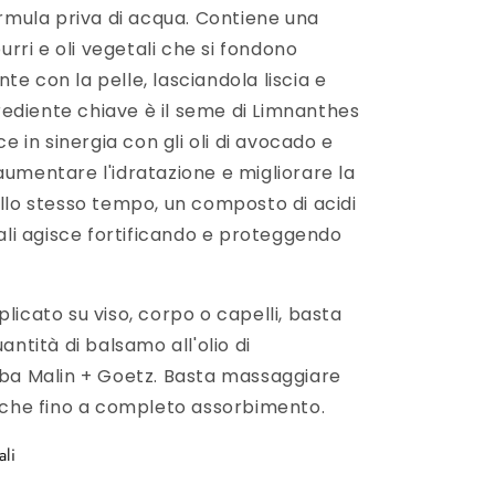
rmula priva di acqua. Contiene una
urri e oli vegetali che si fondono
 con la pelle, lasciandola liscia e
grediente chiave è il seme di Limnanthes
ce in sinergia con gli oli di avocado e
umentare l'idratazione e migliorare la
llo stesso tempo, un composto di acidi
ali agisce fortificando e proteggendo
icato su viso, corpo o capelli, basta
antità di balsamo all'olio di
ba Malin + Goetz. Basta massaggiare
cche fino a completo assorbimento.
ali