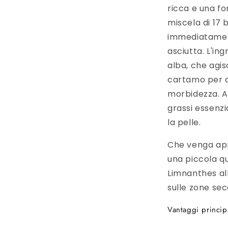
ricca e una fo
miscela di 17 b
immediatamente
asciutta. L'in
alba, che agis
cartamo per a
morbidezza. A
grassi essenzi
la pelle.
Che venga appl
una piccola qu
Limnanthes al
sulle zone se
Vantaggi princip