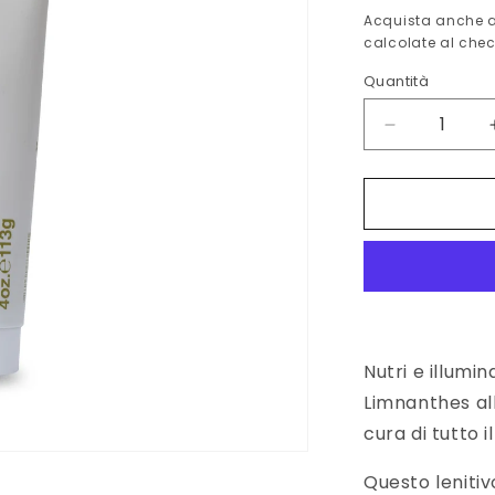
di
Acquista anche a
calcolate al chec
listino
Quantità
Diminuisci
quantità
per
Meadowfo
oil
balm
113
g
Nutri e illumin
Limnanthes alb
cura di tutto i
Questo leniti