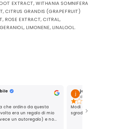
OOT EXTRACT, WITHANIA SOMNIFERA
, CITRUS GRANDIS (GRAPEFRUIT)
T, ROSE EXTRACT, CITRAL,
GERANIOL, LIMONENE, LINALOOL.
bile
jekino jekino (Jonny)
dic 17, 2025
ta che ordino da questa
Modi di fare che ha la raga
volta era un regalo di mio
sgradevoli,non sa trattare l
nvece un autoregalo) e non
che consigliarla!!! Pacchi