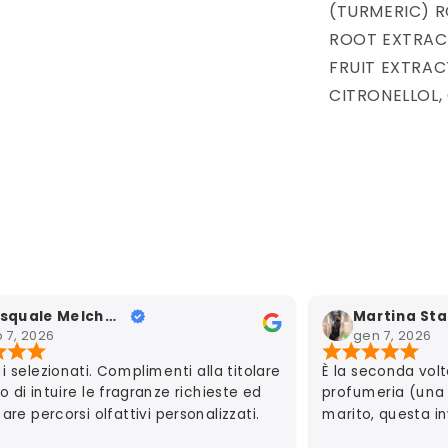
(TURMERIC) R
ROOT EXTRACT
FRUIT EXTRAC
CITRONELLOL, 
Pasquale MelchGmail
Martina Sta
b 7, 2026
gen 7, 2026
 selezionati. Complimenti alla titolare
È la seconda vol
o di intuire le fragranze richieste ed
profumeria (una 
are percorsi olfattivi personalizzati.
marito, questa i
posso fare altro 