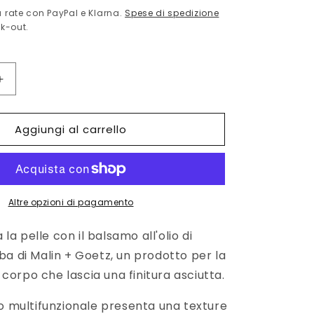
o
 rate con PayPal e Klarna.
Spese di spedizione
g
k-out.
r
a
f
Aumenta
quantità
i
per
c
Aggiungi al carrello
am
Meadowfoam
oil
a
balm
113
g
Altre opzioni di pagamento
a la pelle con il balsamo all'olio di
a di Malin + Goetz, un prodotto per la
l corpo che lascia una finitura asciutta.
vo multifunzionale presenta una texture