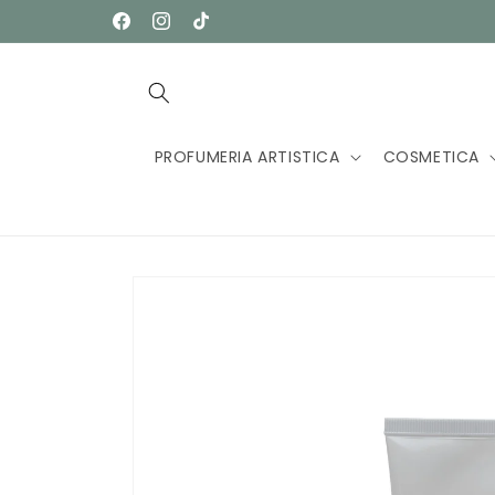
Vai
direttamente
Facebook
Instagram
TikTok
ai contenuti
PROFUMERIA ARTISTICA
COSMETICA
HOME
PRODOTTI
BRANDS
BLOG
ABO
Passa alle
informazioni
sul
prodotto