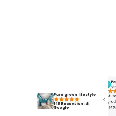
Naira Review
apr 3, 2026
fe
Pure green lifestyle
La mia esperienza con Luciana è sempre
Profumi
perfetta 🤍
in grad
148 Recensioni di
effettu
Google