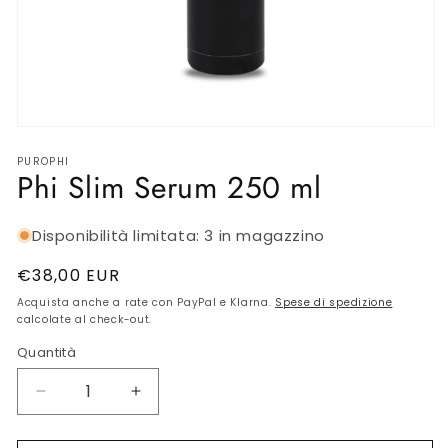
SKINCARE INTIMA
BIJOUX
AMBIENTE
Apri
contenuti
Gift Card
PUROPHI
multimediali
Phi Slim Serum 250 ml
1
in
finestra
OUTLET
modale
Disponibilità limitata: 3 in magazzino
Prezzo
€38,00 EUR
di
Acquista anche a rate con PayPal e Klarna.
Spese di spedizione
listino
calcolate al check-out.
Quantità
Diminuisci
Aumenta
quantità
quantità
per
per