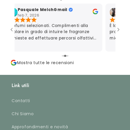
Pasquale MelchGmail
Mart
feb 7, 2026
gen 7
Profumi selezionati. Complimenti alla
È la seco
titolare in grado di intuire le fragranze
profumeri
richieste ed effettuare percorsi olfattivi
mio marit
personalizzati.
autoregal
consigliar
perfetta
Mostra tutte le recensioni
campionc
apprezzat
riguarda 
davvero m
Link utili
che metto
fino al p
profumare
Contatti
accurata
ordinate)
Chi Siamo
approvata
Approfondimenti e novità