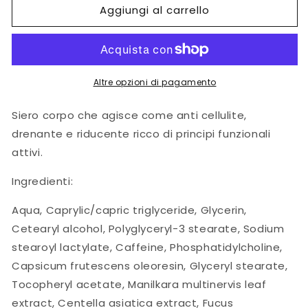
Aggiungi al carrello
Phi
Phi
Slim
Slim
Serum
Serum
250
250
ml
ml
Altre opzioni di pagamento
Siero corpo che agisce come anti cellulite,
drenante e riducente ricco di principi funzionali
attivi.
Ingredienti:
Aqua, Caprylic/capric triglyceride, Glycerin,
Cetearyl alcohol, Polyglyceryl-3 stearate, Sodium
stearoyl lactylate, Caffeine, Phosphatidylcholine,
Capsicum frutescens oleoresin, Glyceryl stearate,
Tocopheryl acetate, Manilkara multinervis leaf
extract, Centella asiatica extract, Fucus